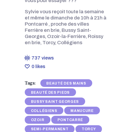
vous pour essayer ???
Sylvie vous reçoit toute la semaine
et même le dimanche de 10h à 21h à
Pontcarré , proche des villes
Ferrière en brie, Bussy Saint-
Georges, Ozoir-la-Ferrière, Roissy
en brie, Torcy, Collégiens
737
views
0
likes
Tags:
BEAUTÉ DES MAINS
BEAUTÉ DES PIEDS
BUSSY SAINT GEORGES
COLLÉGIENS
MANUCURE
OZOIR
PONTCARRÉ
SEMI-PERMANENT
TORCY