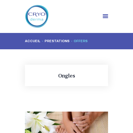
ACCUEIL
PRESTATIONS
OFFERS
RENDEZ VOUS EN LIGNE
ACCUEIL
CRYOESTHETIQUE
SOIN VISAGE FACIAL
Ongles
HYDRAJET
ONGLES
MAQUILLAGE
PERMANENT
EPILATIONS
LED SOIN LUMIÈRE
NEWS