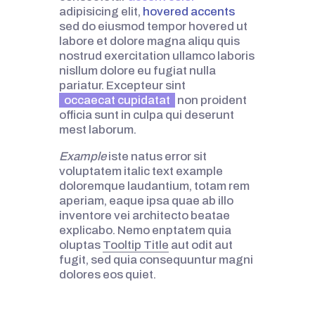
adipisicing elit,
hovered accents
sed do eiusmod tempor hovered ut
labore et dolore magna aliqu quis
nostrud exercitation ullamco laboris
nisllum dolore eu fugiat nulla
pariatur. Excepteur sint
occaecat cupidatat
non proident
officia sunt in culpa qui deserunt
mest laborum.
Example
iste natus error sit
voluptatem italic text example
doloremque laudantium, totam rem
aperiam, eaque ipsa quae ab illo
inventore vei architecto beatae
explicabo. Nemo enptatem quia
oluptas
Tooltip Title
aut odit aut
fugit, sed quia consequuntur magni
dolores eos quiet.