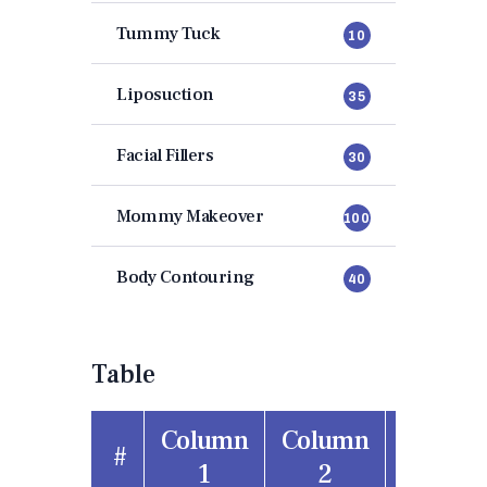
Tummy Tuck
10
Liposuction
35
Facial Fillers
30
Mommy Makeover
100
Body Contouring
40
Table
Column
Column
Colum
#
1
2
3