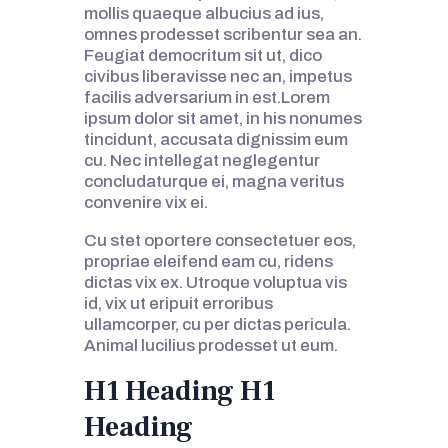
mollis quaeque albucius ad ius,
CONTACTS
omnes prodesset scribentur sea an.
Feugiat democritum sit ut, dico
civibus liberavisse nec an, impetus
facilis adversarium in est.Lorem
ipsum dolor sit amet, in his nonumes
tincidunt, accusata dignissim eum
cu. Nec intellegat neglegentur
concludaturque ei, magna veritus
convenire vix ei.
Cu stet oportere consectetuer eos,
propriae eleifend eam cu, ridens
dictas vix ex. Utroque voluptua vis
id, vix ut eripuit erroribus
ullamcorper, cu per dictas pericula.
Animal lucilius prodesset ut eum.
H1 Heading H1
Heading