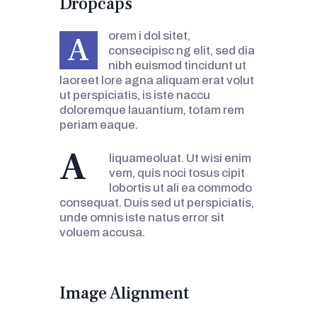
Dropcaps
orem i dol sitet,
A
consecipisc ng elit, sed dia
nibh euismod tincidunt ut
laoreet lore agna aliquam erat volut
ut perspiciatis, is iste naccu
doloremque lauantium, totam rem
periam eaque.
A
liquameoluat. Ut wisi enim
vem, quis noci tosus cipit
lobortis ut ali ea commodo
consequat. Duis sed ut perspiciatis,
unde omnis iste natus error sit
voluem accusa.
Image Alignment