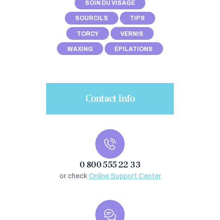
SOIN DU VISAGE
SOURCILS
TIPS
TORCY
VERNIS
WAXING
ÉPILATIONS
Contact Info
0 800 555 22 33
or check
Online Support Center