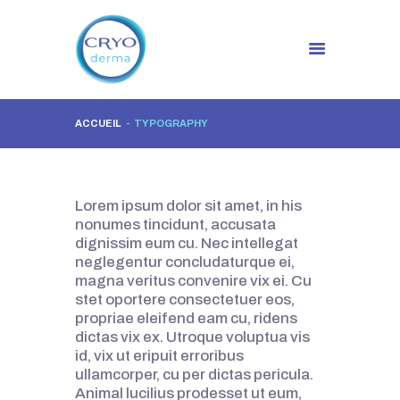
ACCUEIL
TYPOGRAPHY
RENDEZ VOUS EN LIGNE
ACCUEIL
CRYOESTHETIQUE
Lorem ipsum dolor sit amet, in his
SOIN VISAGE FACIAL
nonumes tincidunt, accusata
HYDRAJET
dignissim eum cu. Nec intellegat
neglegentur concludaturque ei,
ONGLES
magna veritus convenire vix ei. Cu
MAQUILLAGE
stet oportere consectetuer eos,
PERMANENT
propriae eleifend eam cu, ridens
dictas vix ex. Utroque voluptua vis
EPILATIONS
id, vix ut eripuit erroribus
LED SOIN LUMIÈRE
ullamcorper, cu per dictas pericula.
Animal lucilius prodesset ut eum,
NEWS